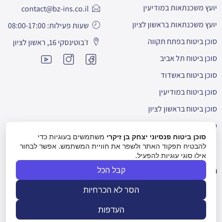
יועץ משכנתאות במודיעין
contact@bz-ins.co.il
יועץ משכנתאות בראשון לציון
שעות פעילות: 08:00-17:00
סוכן ביטוח בפתח תקווה
ז׳בוטינסקי 16, ראשון לציון
סוכן ביטוח תל אביב
סוכן ביטוח באשדוד
סוכן ביטוח במודיעין
סוכן ביטוח בראשון לציון
סוכן ביטוח ברחובות
סוכן ביטוח פנסיוני יצחק בן זיקרי
משתמשים בעוגיות כדי
להבטיח תפקוד האתר ולשפר את חוויית המשתמש. אפשר לבחור
אילו סוגי עוגיות להפעיל.
קבל הכל
הבהרות:
האמור לעיל אינו מהווה ייעוץ ו/או המלצה לרכישת מוצר פנסיוני
ואין בו כדי להוות תחליף לייעוץ / שיווק פנסיוני בידי בעל רישיון עפ"י הדין
הסר לא הכרחיות
המתחשב בנתונים ובצרכים הפרטניים של כל אדם.
האמור לעיל הינו למטרות אינפורמציה בלבד ומובא כחומר רקע בלבד.
העדפות